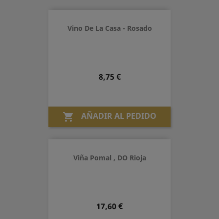
Vino De La Casa - Rosado
Precio
8,75 €
AÑADIR AL PEDIDO

Viña Pomal , DO Rioja
Precio
17,60 €