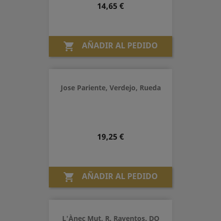
Precio
14,65 €
AÑADIR AL PEDIDO

Jose Pariente, Verdejo, Rueda
Precio
19,25 €
AÑADIR AL PEDIDO

L'Ànec Mut, R. Raventos. DO