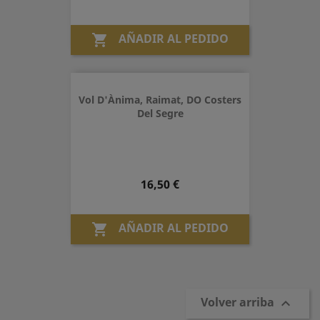
AÑADIR AL PEDIDO

Vol D'Ànima, Raimat, DO Costers
Del Segre
Precio
16,50 €
AÑADIR AL PEDIDO

Volver arriba
