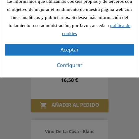
Le informamos que utilizamos cookies propias y de terceros con
el objetivo de mejorar el rendimiento de nuestra página web con
fines analíticos y publicitarios. Si desea más información del
AÑADIR AL PEDIDO

tratamiento o su administración, por favor, acceda a
política de
cookies
Aceptar
Montrodò Rosado
Configurar
Precio
16,50 €
AÑADIR AL PEDIDO

Vino De La Casa - Blanc