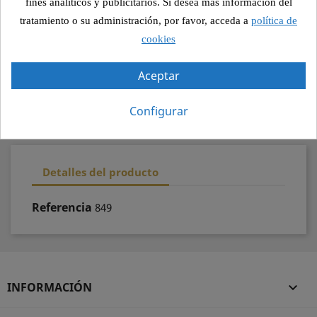
fines analíticos y publicitarios. Si desea más información del
Pago seguro
tratamiento o su administración, por favor, acceda a
política de
cookies
Recogida segura
Aceptar
100% calidad
Configurar
Detalles del producto
Referencia
849
INFORMACIÓN
