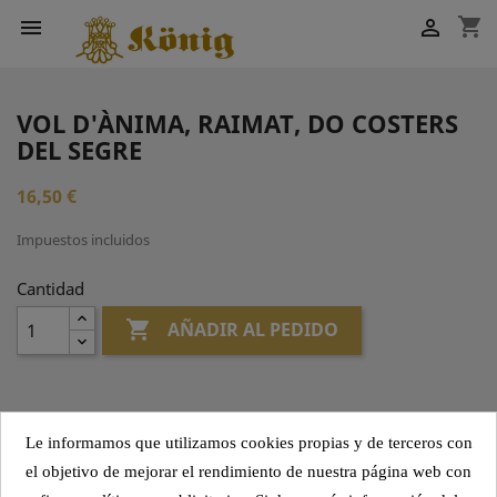
shopping_cart


VOL D'ÀNIMA, RAIMAT, DO COSTERS
DEL SEGRE
16,50 €
Impuestos incluidos
Cantidad

AÑADIR AL PEDIDO
Compartir
Le informamos que utilizamos cookies propias y de terceros con
el objetivo de mejorar el rendimiento de nuestra página web con