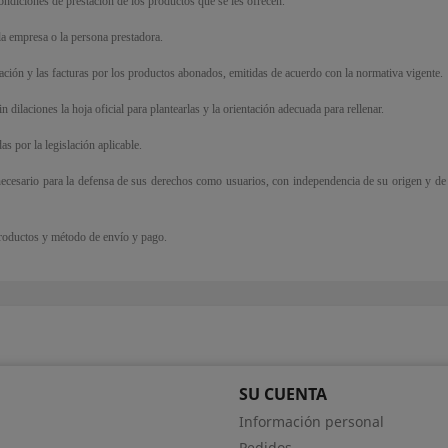
condiciones de prestación de los productos que se les ofrecen.
la empresa o la persona prestadora.
ación y las facturas por los productos abonados, emitidas de acuerdo con la normativa vigente.
dilaciones la hoja oficial para plantearlas y la orientación adecuada para rellenar.
as por la legislación aplicable.
a necesario para la defensa de sus derechos como usuarios, con independencia de su origen y de
 productos y método de envío y pago.
SU CUENTA
Información personal
Pedidos