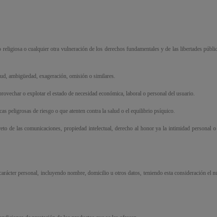
o religiosa o cualquier otra vulneración de los derechos fundamentales y de las libertades púb
tud, ambigüedad, exageración, omisión o similares.
rovechar o explotar el estado de necesidad económica, laboral o personal del usuario.
cas peligrosas de riesgo o que atenten contra la salud o el equilibrio psíquico.
eto de las comunicaciones, propiedad intelectual, derecho al honor ya la intimidad personal o f
carácter personal, incluyendo nombre, domicilio u otros datos, teniendo esta consideración el n