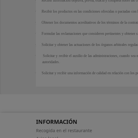
·
Recibir información objetiva, previa, exacta y completa sobre las 
·
Recibir los productos en las condiciones ofrecidas o pactadas con 
·
Obtener los documentos acreditativos de los términos de la contrat
·
Formular las reclamaciones que consideren pertinentes y obtener sin 
·
Solicitar y obtener las actuaciones de los órganos arbitrales regulad
·
Solicitar y recibir el auxilio de las administraciones, cuando se
autoridades.
·
Solicitar y recibir una información de calidad en relación con los
INFORMACIÓN
Recogida en el restaurante