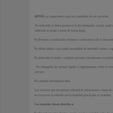
KÖNIG
se compromete a que los contenidos de sus servicios:
·
No inducirán ni deben promover la discriminación sexual, racial 
inducirán ni incitar a actuar de forma ilegal.
·
No llevarán a conclusiones erróneas a consecuencia de su inexacti
·
No deben inducir a un estado inaceptable de ansiedad o temor, o ap
·
No inducirán ni incitar a cualquier persona a involucrarse en prácti
·
No infringirán las normas legales o reglamentarias sobre el secr
servicio.
·
No contener información falsa.
·
Los servicios que incorporen solicitud de información o datos de 
no excesivos en relación con la finalidad para la que se recauden.
Los usuarios tienen derecho a: