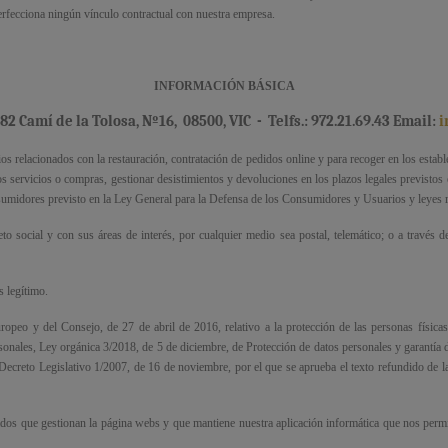
 perfecciona ningún vínculo contractual con nuestra empresa.
INFORMACIÓN BÁSICA
2 Camí de la Tolosa, Nº16,
08500
, VIC
-
Telfs.: 972.21.69.43 Email:
i
cios relacionados con la restauración, contratación de pedidos online y para recoger en los est
os servicios o compras, gestionar desistimientos y devoluciones en los plazos legales previstos 
nsumidores previsto en la Ley General para la Defensa de los Consumidores y Usuarios y leyes r
o social y con sus áreas de interés, por cualquier medio sea postal, telemático; o a través de
s legítimo.
o y del Consejo, de 27 de abril de 2016, relativo a la protección de las personas físicas e
sonales, Ley orgánica 3/2018, de 5 de diciembre, de Protección de datos personales y garantía de
l Decreto Legislativo 1/2007, de 16 de noviembre, por el que se aprueba el texto refundido de
os que gestionan la página webs y que mantiene nuestra aplicación informática que nos permite