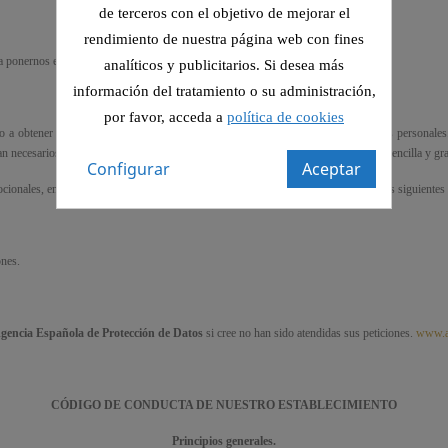
de terceros con el objetivo de mejorar el
rendimiento de nuestra página web con fines
a ponernos en contacto con usted lo antes.
analíticos y publicitarios. Si desea más
información del tratamiento o su administración,
por favor, acceda a
política de cookies
 a obtener confirmación sobre cómo nuestra empresa, estamos tratando sus datos personales. P
an necesarios para los fines que fueron recogidos en cualquier momento, de forma sencilla y gra
Configurar
Aceptar
cionales, en cumplimiento de la LSSICE 34/2002. Para ello es necesario aportar los siguientes 
ones.
Agencia Española de Protección de Datos
si cree no han sido atendidas sus peticiones.
www.a
CÓDIGO DE CONDUCTA DE NUESTRO ESTABLECIMIENTO
Principios generales.