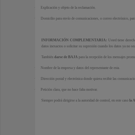
·
Explicación y objeto de la reclamación.
·
Domicilio para envío de comunicaciones, o correo electrónico, par
INFORMACIÓN COMPLEMENTARIA:
Usted tiene derecho
datos inexactos o solicitar su supresión cuando los datos ya no se
También
darse de BAJA
para la recepción de los mensajes promo
·
Nombre de la empresa y datos del representante de esta.
·
Dirección postal y electrónica donde quiera recibir las comunicaci
·
Petición clara, que no hace falta motivar.
Siempre podrá dirigirse a la autoridad de control, en este caso
la 