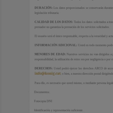
DURACIÓN:
Los datos proporcionados se conservarán durante u
legislación tributaria.
CALIDAD DE LOS DATOS:
Todos los datos solicitados a trav
prestador no garantiza la prestación de los servicios solicitados.
El usuario será el único responsable, respecto a la veracidad y actu
INFORMACIÓN ADICIONAL:
Usted en todo momento podrá p
MENORES DE EDAD:
Nuestros servicios no van dirigidos a 
responsabilidad, la utilización de estos sea por negligencia o por 
DERECHOS:
Usted podrá ejercer los derechos ARCO de acceso, 
info@konig.cat
; o bien, a nuestra dirección postal dirigié
Para ello, es necesario que usted mismo, o mediante persona legal
·
Documentos:
·
Fotocopia DNI
·
Identificación y representación suficiente.