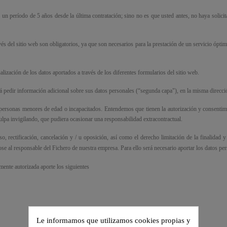
n período de 5 años desde la última contratación; sino no es que usted antes, no haya solicita
és del sitio web son obligatorios, ya que son necesarios para la prestación de un servicio óptim
alización de los datos aportados a través de los diferentes formularios del sitio web.
edir información adicional sobre sus datos personales (“segunda capa"), en la misma dirección
personas menores de edad o incapacitados. Entendemos que tienen la autorización y consentimie
culpa invigilando, que pudiera ocasionar una responsabilidad extracontractual.
rectificación, cancelación y / u oposición, así como el derecho limitación de la finalidad y p
ndose al responsable del Fichero de nuestra empresa. Para ello será necesario aportar los datos p
mente autorizada aporte los siguientes
Le informamos que utilizamos cookies propias y