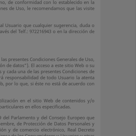
mo, de conformidad con lo establecido en la
ones de Uso, le recomendamos que las visite
a al Usuario que cualquier sugerencia, duda o
és del Telf.: 972216943 o en la dirección de
a las presentes Condiciones Generales de Uso,
ón de datos”). El acceso a este sitio Web o su
das y cada una de las presentes Condiciones de
á responsabilidad de todo Usuario la atenta
b, por lo que, si éste no está de acuerdo con
ilización en el sitio Web de contenidos y/o
particulares en ellos especificadas.
9 del Parlamento y del Consejo Europeo que
ciembre, de Protección de Datos Personales y
ción y de comercio electrónico, Real Decreto
efensa de los Consumidores y Usuarios y otras