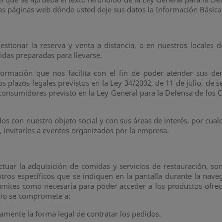
ras páginas web dónde usted deje sus datos la Información Básic
r la reserva y venta a distancia, o en nuestros locales de s
idas preparadas para llevarse.
rmación que nos facilita con el fin de poder atender sus dem
s plazos legales previstos en la Ley 34/2002, de 11 de julio, de s
 consumidores previsto en la Ley General para la Defensa de los
s con nuestro objeto social y con sus áreas de interés, por cualq
, invitarles a eventos organizados por la empresa.
ar la adquisición de comidas y servicios de restauración, son
tros específicos que se indiquen en la pantalla durante la nave
ámites como necesaria para poder acceder a los productos ofre
ario se compromete a:
amente la forma legal de contratar los pedidos.