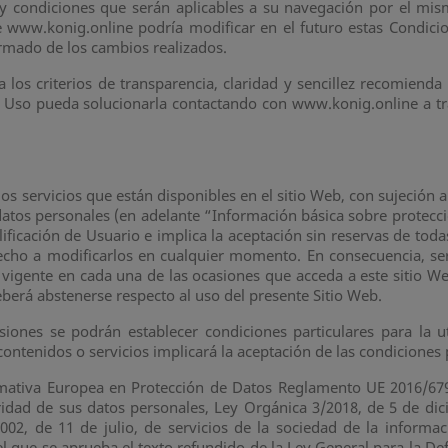
 y condiciones que serán aplicables a su navegación por el mis
 www.konig.online podría modificar en el futuro estas Condici
rmado de los cambios realizados.
 los criterios de transparencia, claridad y sencillez recomiend
 Uso pueda solucionarla contactando con www.konig.online a trav
os servicios que están disponibles en el sitio Web, con sujeción 
datos personales (en adelante “Información básica sobre protecci
alificación de Usuario e implica la aceptación sin reservas de to
cho a modificarlos en cualquier momento. En consecuencia, ser
vigente en cada una de las ocasiones que acceda a este sitio We
berá abstenerse respecto al uso del presente Sitio Web.
ones se podrán establecer condiciones particulares para la ut
s contenidos o servicios implicará la aceptación de las condiciones 
ormativa Europea en Protección de Datos Reglamento UE 2016/67
uridad de sus datos personales, Ley Orgánica 3/2018, de 5 de di
2002, de 11 de julio, de servicios de la sociedad de la informa
el que se aprueba el texto refundido de la Ley General para la D