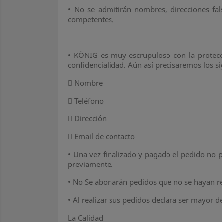
•
No se admitirán nombres, direcciones fal
competentes.
•
KÖNIG es muy escrupuloso con la protecci
confidencialidad. Aún así precisaremos los s

Nombre

Teléfono

Dirección

Email de contacto
•
Una vez finalizado y pagado el pedido no p
previamente.
•
No Se abonarán pedidos que no se hayan rec
•
Al realizar sus pedidos declara ser mayor d
La Calidad