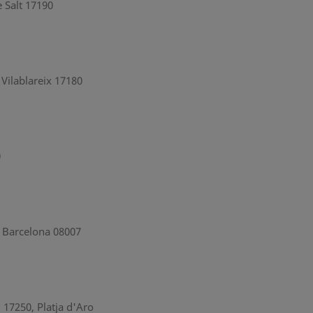
e Salt 17190
 Vilablareix 17180
0
e Barcelona 08007
 17250, Platja d'Aro