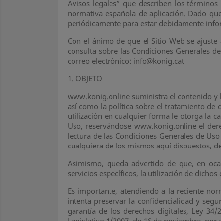
Avisos legales” que describen los términos
normativa española de aplicación. Dado que
periódicamente para estar debidamente info
Con el ánimo de que el Sitio Web se ajuste a
consulta sobre las Condiciones Generales de
correo electrónico: info@konig.cat
1.
OBJETO
www.konig.online suministra el contenido y l
así como la política sobre el tratamiento de 
utilización en cualquier forma le otorga la c
Uso, reservándose www.konig.online el dere
lectura de las Condiciones Generales de Uso 
cualquiera de los mismos aquí dispuestos, de
Asimismo, queda advertido de que, en ocasi
servicios específicos, la utilización de dicho
Es importante, atendiendo a la reciente n
intenta preservar la confidencialidad y seg
garantía de los derechos digitales, Ley 34/
Legislativo 1/2007, de 16 de noviembre, por 