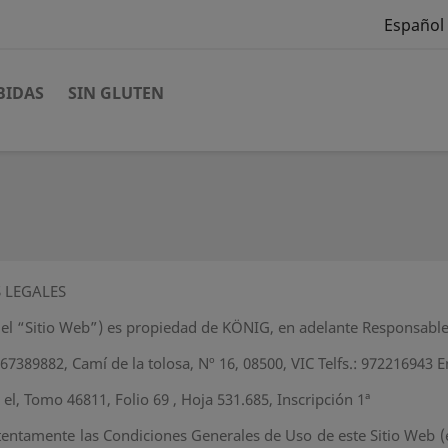
Español
BIDAS
SIN GLUTEN
 LEGALES
 el “Sitio Web”) es propiedad de KÖNIG, en adelante Responsable
389882, Camí de la tolosa, Nº 16, 08500, VIC Telfs.: 972216943 E
 el, Tomo 46811, Folio 69 , Hoja 531.685, Inscripción 1ª
 atentamente las Condiciones Generales de Uso de este Sitio Web