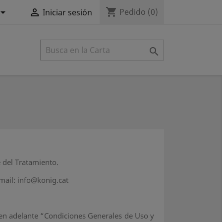
shopping_cart


Pedido
(0)
Iniciar sesión

 del Tratamiento.
mail: info@konig.cat
 (en adelante “Condiciones Generales de Uso y