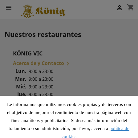
shopping_cart


Nuestros restaurantes
KÖNIG VIC
Acerca de y Contacto

Lun.
9:00 a 23:00
Mar.
9:00 a 23:00
Mié.
9:00 a 23:00
Jue.
9:00 a 23:00
Vie.
9:00 a 23:30
Le informamos que utilizamos cookies propias y de terceros con
Sáb.
9:00 a 23:30
el objetivo de mejorar el rendimiento de nuestra página web con
Dom.
9:00 a 23:00
fines analíticos y publicitarios. Si desea más información del
tratamiento o su administración, por favor, acceda a
política de
cookies