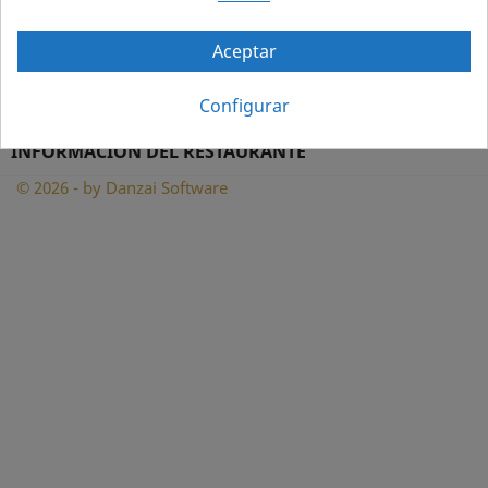
INFORMACIÓN

Aceptar
SU CUENTA

Configurar
INFORMACIÓN DEL RESTAURANTE
© 2026 - by Danzai Software