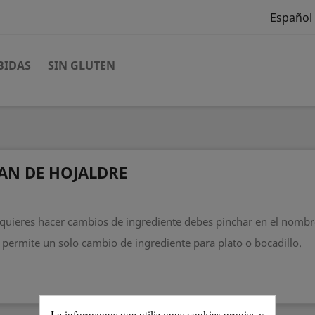
Español
BIDAS
SIN GLUTEN
AN DE HOJALDRE
 quieres hacer cambios de ingrediente debes pinchar en el nombr
 permite un solo cambio de ingrediente para plato o bocadillo.