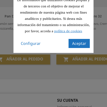
Le informamos que utilizamos cookies propias y
de terceros con el objetivo de mejorar el
rendimiento de nuestra página web con fines
Pan De Hojaldre 31
Pan De Hojaldre 32
analíticos y publicitarios. Si desea más
amón serrano, Queso, Tomate,
Redondo de ternera, Huevo, Cre
información del tratamiento o su administración,
ozzarella, Orégano y Aceite de
Trufa y Queso
por favor, acceda a
política de cookies
albahaca
Precio
5,25 €
Precio
5,25 €
Configurar
Aceptar
AÑADIR AL PEDIDO
AÑADIR AL PEDID


SU CUENTA
Información personal