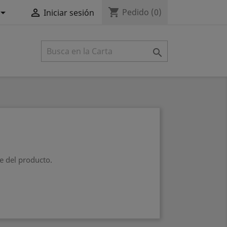
shopping_cart


Pedido
(0)
Iniciar sesión

e del producto.