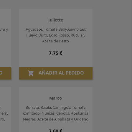
Juliette
bra y
Aguacate, Tomate Baby,Gambitas,
Huevo Duro, Lollo Rosso, Rúcula y
Aceite de Pesto
Precio
7,75 €
O
AÑADIR AL PEDIDO

Marco
,
Burrata, R.cula, Can.nigos, Tomate
herry,
confitado, Nueces, Cebolla, Aceitunas
ro,
Negras, Aceite de Albahaca y Or.gano
Precio
7,60 €