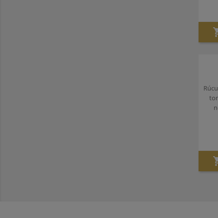
Rúcu
tom
n