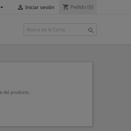
shopping_cart


Pedido
(0)
Iniciar sesión

e del producto.