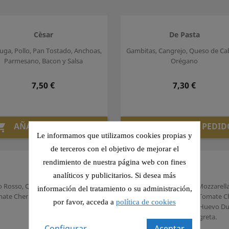
Cèsar
De Pasta
uga, Pollo, Pan Tostado, Anchoas,
Gambitas, Cangrejo, Queso de Ca
Parmesano, Bacon y Salsa
Orégano
Precio
Precio
7,50 €
7,30 €
AÑADIR AL PEDIDO
AÑADIR AL PEDID


Le informamos que utilizamos cookies propias y
de terceros con el objetivo de mejorar el
rendimiento de nuestra página web con fines
König
Luca
analíticos y publicitarios. Si desea más
o Rosso, Queso de cabra, Nueces,
Lechugas Variadas, Mozzarella
información del tratamiento o su administración,
ate Cherry, Chips de Manzana y
Corazones de Alcachofa, Tomate C
por favor, acceda a
política de cookies
Vinagreta
Cebolla Caramelizada, Huevo Du
Oregano y Vinagreta.
Precio
7,50 €
Configurar
Aceptar