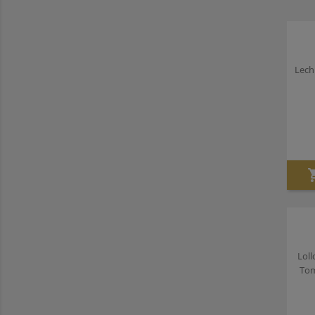
Lech
Loll
Tom