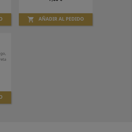
O
AÑADIR AL PEDIDO

ngo,
reta
O