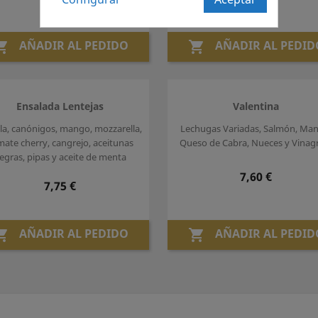
Precio
7,50 €
AÑADIR AL PEDIDO
AÑADIR AL PEDID


Ensalada Lentejas
Valentina
la, canónigos, mango, mozzarella,
Lechugas Variadas, Salmón, Ma
ate cherry, cangrejo, aceitunas
Queso de Cabra, Nueces y Vinag
egras, pipas y aceite de menta
Precio
7,60 €
Precio
7,75 €
AÑADIR AL PEDIDO
AÑADIR AL PEDID

