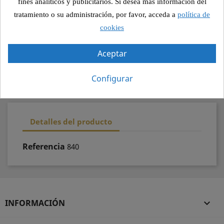
fines analíticos y publicitarios. Si desea más información del
Pago seguro
tratamiento o su administración, por favor, acceda a
política de
cookies
Recogida segura
Aceptar
100% calidad
Configurar
Detalles del producto
Referencia
840
INFORMACIÓN
