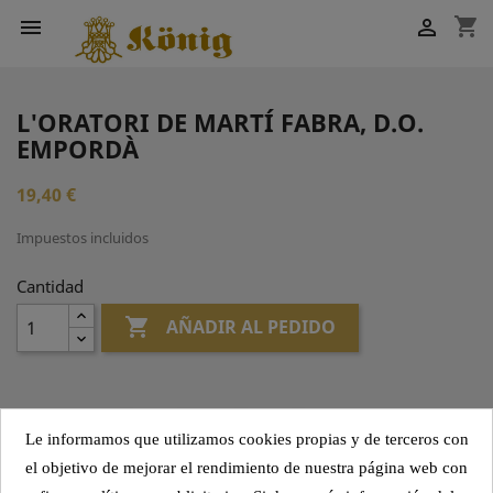
shopping_cart


L'ORATORI DE MARTÍ FABRA, D.O.
EMPORDÀ
19,40 €
Impuestos incluidos
Cantidad

AÑADIR AL PEDIDO
Compartir
Le informamos que utilizamos cookies propias y de terceros con
el objetivo de mejorar el rendimiento de nuestra página web con