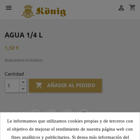
shopping_cart


AGUA 1/4 L
1,50 €
Impuestos incluidos
Cantidad

AÑADIR AL PEDIDO
Compartir
Le informamos que utilizamos cookies propias y de terceros con
el objetivo de mejorar el rendimiento de nuestra página web con
fines analíticos y publicitarios. Si desea más información del