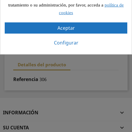
Pago seguro
tratamiento o su administración, por favor, acceda a
política de
cookies
Recogida segura
Aceptar
100% calidad
Configurar
Detalles del producto
Referencia
306
INFORMACIÓN

SU CUENTA
