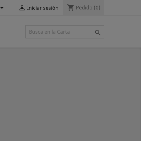
shopping_cart


Pedido
(0)
Iniciar sesión
