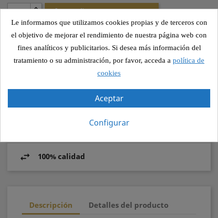

AÑADIR AL PEDIDO
Le informamos que utilizamos cookies propias y de terceros con
el objetivo de mejorar el rendimiento de nuestra página web con
fines analíticos y publicitarios. Si desea más información del
Compartir
tratamiento o su administración, por favor, acceda a
política de
cookies
Aceptar
Pago seguro
Configurar
Recogida segura
100% calidad
Descripción
Detalles del producto