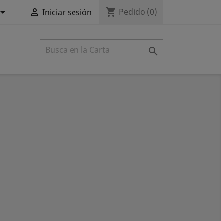
shopping_cart


Pedido
(0)
Iniciar sesión
