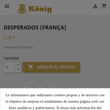
shopping_cart


DESPERADOS (FRANÇA)
3,75 €
Impuestos incluidos
Cantidad

AÑADIR AL PEDIDO
Compartir
Le informamos que utilizamos cookies propias y de terceros con
el objetivo de mejorar el rendimiento de nuestra página web con
fines analíticos y publicitarios. Si desea más información del