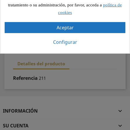
Pago seguro
tratamiento o su administración, por favor, acceda a
política de
cookies
Recogida segura
Aceptar
100% calidad
Configurar
Detalles del producto
Referencia
211
INFORMACIÓN

SU CUENTA
