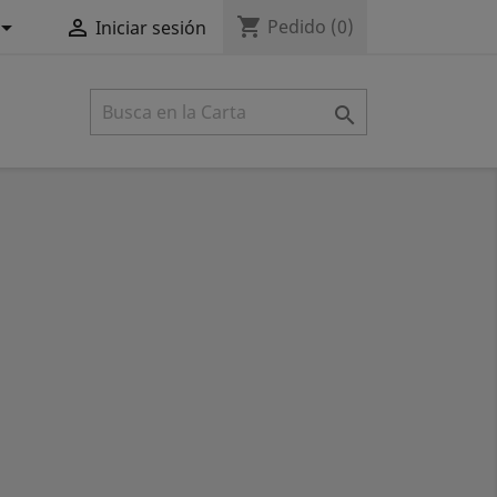
shopping_cart


Pedido
(0)
Iniciar sesión
