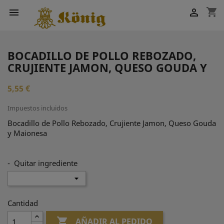
shopping_cart


BOCADILLO DE POLLO REBOZADO,
CRUJIENTE JAMON, QUESO GOUDA Y
5,55 €
Impuestos incluidos
Bocadillo de Pollo Rebozado, Crujiente Jamon, Queso Gouda
y Maionesa
- Quitar ingrediente
Cantidad

AÑADIR AL PEDIDO