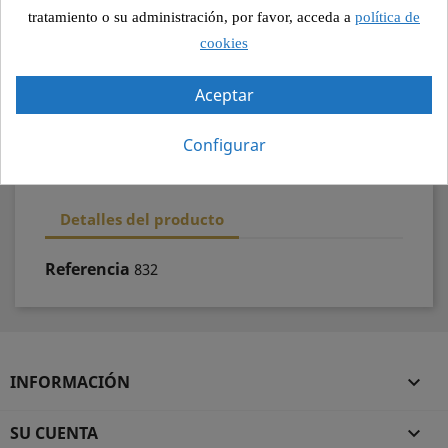
Pago seguro
tratamiento o su administración, por favor, acceda a
política de
cookies
Recogida segura
Aceptar
100% calidad
Configurar
Detalles del producto
Referencia
832
INFORMACIÓN

SU CUENTA
