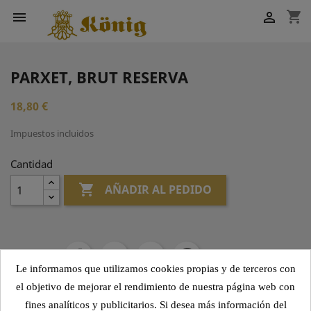
shopping_cart


PARXET, BRUT RESERVA
18,80 €
Impuestos incluidos
Cantidad

AÑADIR AL PEDIDO
Compartir
Le informamos que utilizamos cookies propias y de terceros con
el objetivo de mejorar el rendimiento de nuestra página web con
fines analíticos y publicitarios. Si desea más información del