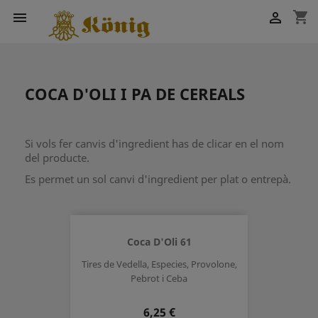
shopping_cart


COCA D'OLI I PA DE CEREALS
Si vols fer canvis d'ingredient has de clicar en el nom
del producte.
Es permet un sol canvi d'ingredient per plat o entrepà.
Coca D'Oli 61
Tires de Vedella, Especies, Provolone,
Pebrot i Ceba
Preu
6,25 €