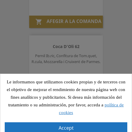
AFEGIR A LA COMANDA

Coca D'Oli 62
Pernil Ib.ric, Confitura de Tom.quet,
R.cula, Mozzarella i Cruixent de Parmes.
Preu
6,25 €
Le informamos que utilizamos cookies propias y de terceros con
el objetivo de mejorar el rendimiento de nuestra página web con
fines analíticos y publicitarios. Si desea más información del
AFEGIR A LA COMANDA

tratamiento o su administración, por favor, acceda a
política de
cookies
Pa De Cereals 71
Accept